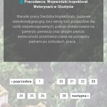
Pracodawca: Wojewódzki Inspektorat
Weterynarii w Olsztynie
Warunki pracy Siedziba Inspektoratu: budynek
wielokondygnacyjny, bez windy, bez podjazdów dla
osób niepełnosprawnych, pokoje zlokalizowane na
parterze, pierwszy oraz drugim piętrze,
konieczność przemieszczania się pomiędzy
piętrami po schodach, praca...
...
« poprzednia
1
30
31
32
33
...
34
35
36
38
następna »