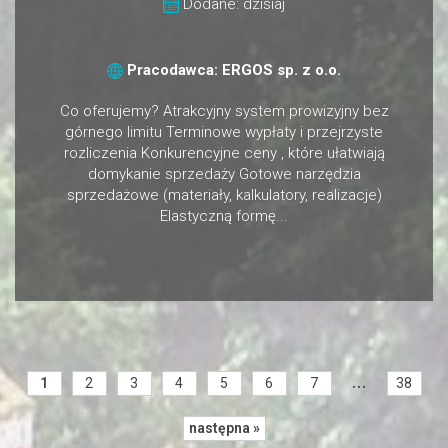
Dodane: dzisiaj
Pracodawca: ERGOS sp. z o.o.
Co oferujemy? Atrakcyjny system prowizyjny bez
górnego limitu Terminowe wypłaty i przejrzyste
rozliczenia Konkurencyjne ceny , które ułatwiają
domykanie sprzedaży Gotowe narzędzia
sprzedażowe (materiały, kalkulatory, realizacje)
Elastyczną formę...
...
1
2
3
4
5
6
7
38
następna »