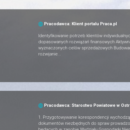
Pracodawca: Klient portalu Praca.pl
Identyfikowanie potrzeb klientów indywidualn
dopasowanych rozwiązań finansowych Aktywna
wyznaczonych celów sprzedażowych Budowanie 
rozwijanie...
Pracodawca: Starostwo Powiatowe w Ost
1. Przygotowywanie korespondencji wychodząc
dokumentów niezbędnych do spraw prowadzo
będących w zasobie Wydziału Gospodarki Nieru