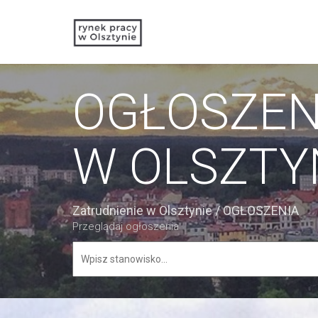
OGŁOSZEN
W OLSZTY
Zatrudnienie w Olsztynie
/
OGŁOSZENIA
Przeglądaj ogłoszenia