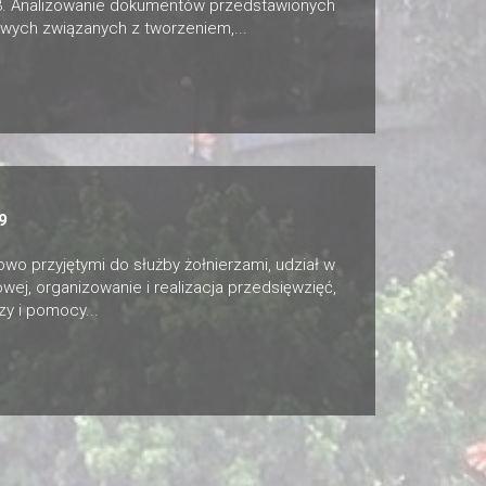
h.3. Analizowanie dokumentów przedstawionych
owych związanych z tworzeniem,...
9
o przyjętymi do służby żołnierzami, udział w
owej, organizowanie i realizacja przedsięwzięć,
y i pomocy...