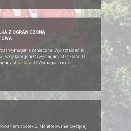
ÓŁKA Z OGRANICZONĄ
YTOWA
erząt Wymagania konieczne: Wykształcenie:
azdy kategorii C (wymagany staż - lata: 1)
agany staż - lata: 1) Wymagania inne:
onowaniem spółek.2. Monitorowanie bieżącej