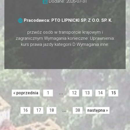
Dodane: 2026-07-31
Pracodawca: PTO LIPNICKI SP. Z O.O. SP. K.
przwóz osób w transporcie krajowym i
zagranicznym Wymagania konieczne: Uprawnienia:
kurs prawa jazdy kategorii D Wymagania inne:
...
« poprzednia
1
12
13
14
15
...
16
17
18
38
następna »