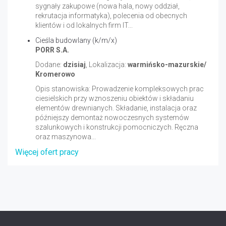
sygnały zakupowe (nowa hala, nowy oddział,
rekrutacja informatyka), polecenia od obecnych
klientów i od lokalnych firm IT...
Cieśla budowlany (k/m/x)
PORR S.A.
Dodane:
dzisiaj
, Lokalizacja:
warmińsko-mazurskie/
Kromerowo
Opis stanowiska: Prowadzenie kompleksowych prac
ciesielskich przy wznoszeniu obiektów i składaniu
elementów drewnianych. Składanie, instalacja oraz
późniejszy demontaż nowoczesnych systemów
szalunkowych i konstrukcji pomocniczych. Ręczna
oraz maszynowa...
Więcej ofert pracy