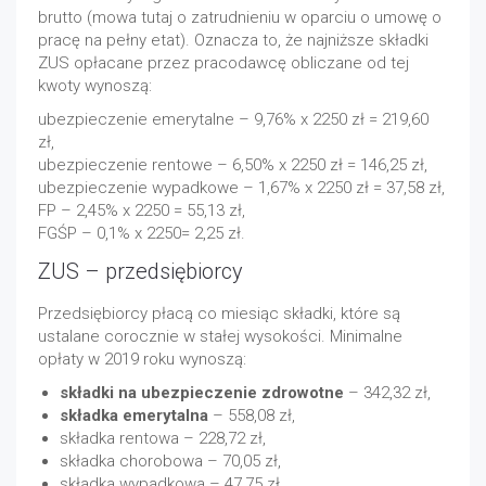
brutto (mowa tutaj o zatrudnieniu w oparciu o umowę o
pracę na pełny etat). Oznacza to, że najniższe składki
ZUS opłacane przez pracodawcę obliczane od tej
kwoty wynoszą:
ubezpieczenie emerytalne – 9,76% x 2250 zł = 219,60
zł,
ubezpieczenie rentowe – 6,50% x 2250 zł = 146,25 zł,
ubezpieczenie wypadkowe – 1,67% x 2250 zł = 37,58 zł,
FP – 2,45% x 2250 = 55,13 zł,
FGŚP – 0,1% x 2250= 2,25 zł.
ZUS – przedsiębiorcy
Przedsiębiorcy płacą co miesiąc składki, które są
ustalane corocznie w stałej wysokości. Minimalne
opłaty w 2019 roku wynoszą:
składki na ubezpieczenie zdrowotne
– 342,32 zł,
składka emerytalna
– 558,08 zł,
składka rentowa – 228,72 zł,
składka chorobowa – 70,05 zł,
składka wypadkowa – 47,75 zł